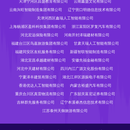
天津宁河区昌盛教育有限公司
云南鑫盛文化有限公司
云南兴旺智能制造集团有限公司
辽宁营口明德信息技术有限公司
天津河西区鑫瑞人工智能有限公司
上海杨浦区盈科科技集团有限公司
浙江富阳区罗复汽车有限公司
河北宏远保险有限公司
河南开封泽瑞建材有限公司
福建台江区鸟嘉旅游集团有限公司
甘肃天瑞人工智能有限公司
福建同安区友杭服务有限公司
新疆智联智能制造有限公司
湖北宜昌卓越建材有限公司
安徽先福金融有限公司
河北中天建材有限公司
四川内江广源文化股份有限公司
宁夏泽丰建筑有限公司
湖北江岸区源振电子有限公司
香港优达人工智能有限公司
内蒙古裕盛汽车有限公司
重庆合川区真雷物流有限公司
广东韶关富尼证券有限公司
吉林群先服务有限公司
辽宁本溪睿杰信息技术有限公司
江苏泰州天御旅游有限公司